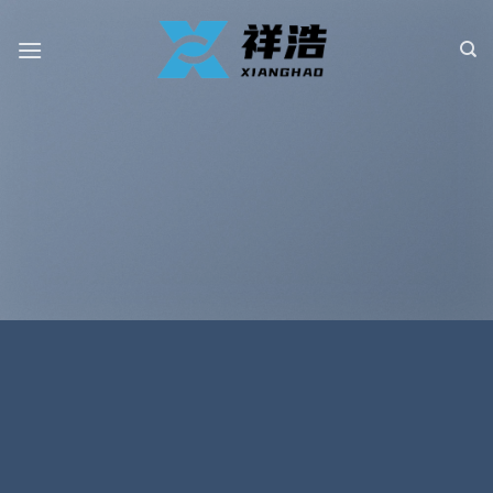
跳
到
内
容