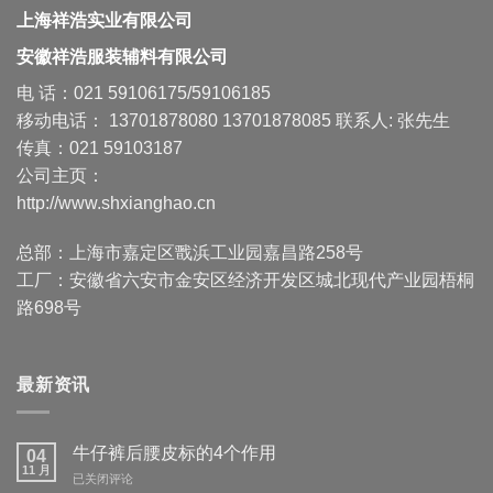
上海祥浩实业有限公司
安徽祥浩服装辅料有限公司
电 话：021 59106175/59106185
移动电话： 13701878080 13701878085 联系人: 张先生
传真：021 59103187
公司主页：
http://www.shxianghao.cn
总部：上海市嘉定区戬浜工业园嘉昌路258号
工厂：安徽省六安市金安区经济开发区城北现代产业园梧桐
路698号
最新资讯
牛仔裤后腰皮标的4个作用
04
11 月
牛
已关闭评论