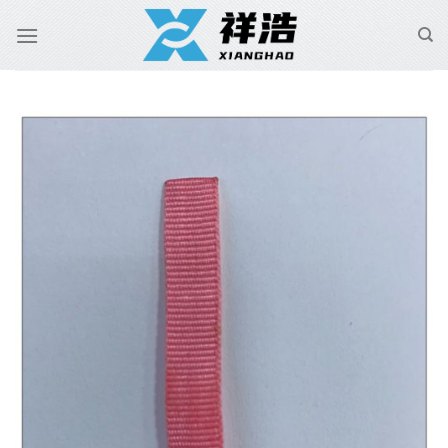
跳
到
内
容