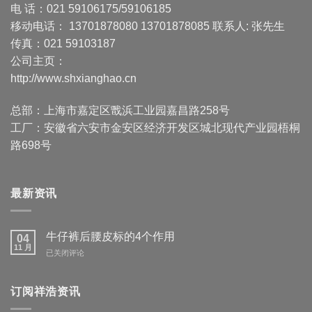
电 话：021 59106175/59106185
移动电话： 13701878080 13701878085 联系人: 张先生
传真：021 59103187
公司主页：
http://www.shxianghao.cn
总部：上海市嘉定区戬浜工业园嘉昌路258号
工厂：安徽省六安市金安区经济开发区城北现代产业园梧桐
路698号
最新资讯
牛仔裤后腰皮标的4个作用
04
11 月
牛
已关闭评论
仔
裤
后
订阅祥浩资讯
腰
皮