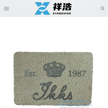
跳
到
内
容