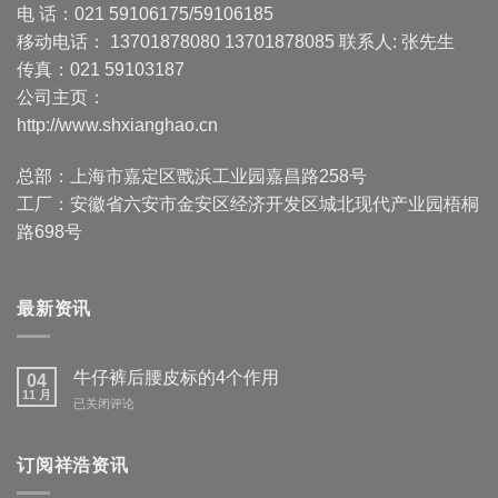
电 话：021 59106175/59106185
移动电话： 13701878080 13701878085 联系人: 张先生
传真：021 59103187
公司主页：
http://www.shxianghao.cn
总部：上海市嘉定区戬浜工业园嘉昌路258号
工厂：安徽省六安市金安区经济开发区城北现代产业园梧桐
路698号
最新资讯
牛仔裤后腰皮标的4个作用
04
11 月
牛
已关闭评论
仔
裤
后
订阅祥浩资讯
腰
皮