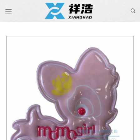
跳
到
内
容